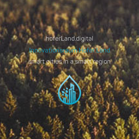
hoferLand.digital
Innovationsraum Hofer Land
smart cities in a smart region