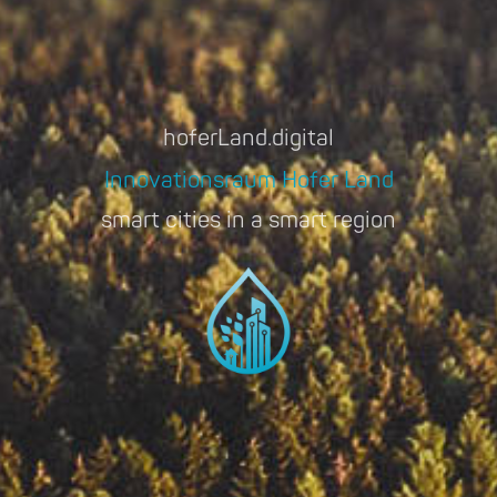
hoferLand.digital
Innovationsraum Hofer Land
smart cities in a smart region