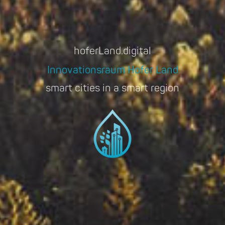
hoferLand.digital
Innovationsraum Hofer Land
smart cities in a smart region