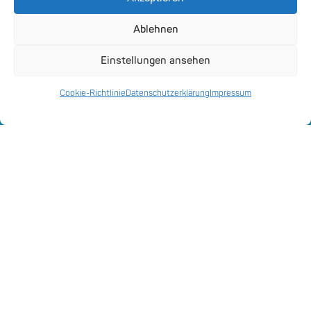
Ablehnen
Einstellungen ansehen
Digitale Anwendungen
Cookie-Richtlinie
Datenschutzerklärung
Impressum
Smart City Strategie
Dialogprogramm “Smart
City and Region” in Brüssel
Januar 31, 2024
Auf Einladung der Hanns-Seidel-Stiftung war
der Landkreis Hof mit hoferLand.digital Teil
eines exklusiven Dialogprogramms „Smart City