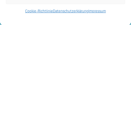
Digitale Anwendungen
Cookie-Richtlinie
Datenschutzerklärung
Impressum
Smart City Strategie
eNurse® – elektronische
Krankenpflege
März 10, 2021