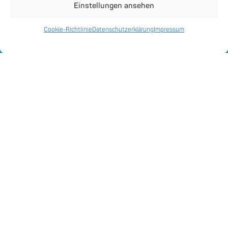
Einstellungen ansehen
Digitale Anwendungen
Cookie-Richtlinie
Datenschutzerklärung
Impressum
Smart City Strategie
Veranstaltungsreihe:
Smarte Vereine im Hofer
Land
März 21, 2024
“Mein Verein hat Zukunft” – nach dem
gelungenen
Auftakt
nun die erste
Themenveranstaltung. Dieses mal zu
“Öffentlichkeitsarbeit und Social Media für
Vereine”. Mehr als 30 Vereine kamen ins